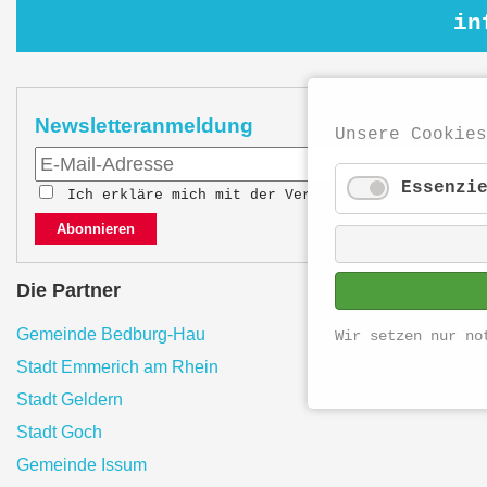
in
Newsletteranmeldung
Unsere Cookies
Essenzi
Ich erkläre mich mit der Verarbeitung meiner Da
Abonnieren
Die Partner
Gemeinde Bedburg-Hau
Wir setzen nur no
Stadt Emmerich am Rhein
Stadt Geldern
Stadt Goch
Gemeinde Issum