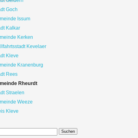
adt Geldern
adt Goch
meinde Issum
dt Kalkar
meinde Kerken
lfahrtsstadt Kevelaer
adt Kleve
meinde Kranenburg
adt Rees
meinde Rheurdt
dt Straelen
meinde Weeze
eis Kleve
Suchen