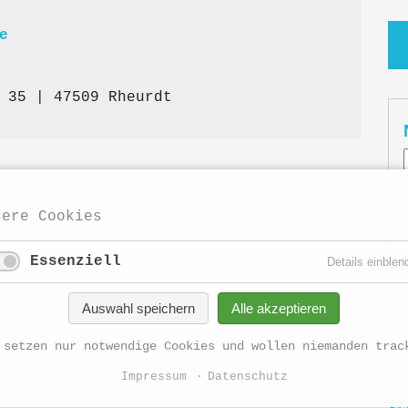
e
 35 | 47509 Rheurdt
sere Cookies
Essenziell
Details einblen
Auswahl speichern
Alle akzeptieren
Di
 setzen nur notwendige Cookies und wollen niemanden trac
Ge
Impressum
Datenschutz
St