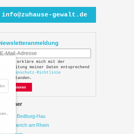
info@zuhause-gewalt.de
Newsletteranmeldung
Ich erkläre mich mit der
Verarbeitung meiner Daten entsprechend
der
Datenschutz-Richtlinie
einverstanden.
den
Abonnieren
e Partner
ken.
meinde Bedburg-Hau
adt Emmerich am Rhein