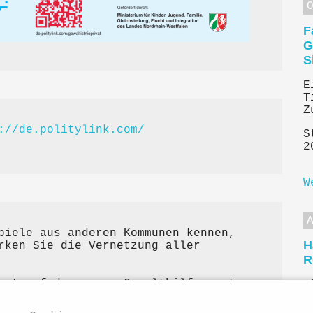
F
G
S
E
T
Z
://de.politylink.com/
S
2
W
piele aus anderen Kommunen kennen,
H
rken Sie die Vernetzung aller
R
egt auf dem neuen Gewalthilfegesetz,
H
 Hecht erläutert wird. Sie begleitet
R
s Verbandsjuristin auf Bundesebene und