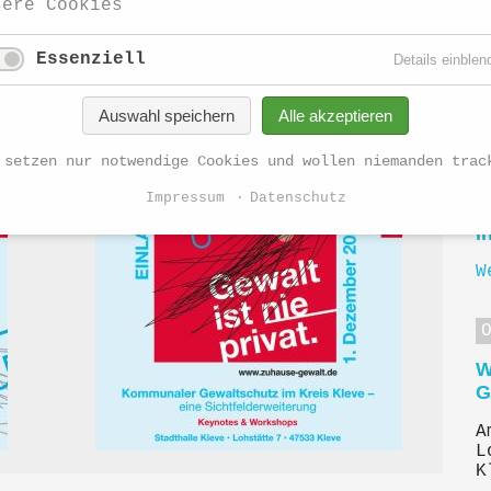
sere Cookies
ngen für kommunale Kooperationspartner
O
des- und Bundesaufgaben auf.
1
Essenziell
Details einblen
W
Auswahl speichern
Alle akzeptieren
 setzen nur notwendige Cookies und wollen niemanden trac
A
Impressum
Datenschutz
B
i
W
W
G
A
L
K