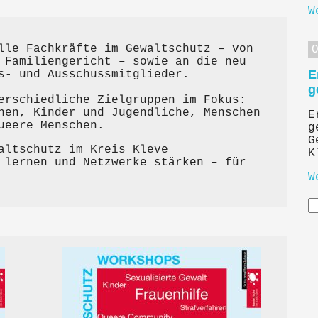
W
lle Fachkräfte im Gewaltschutz – von
 Familiengericht – sowie an die neu
E
s- und Ausschussmitglieder.
g
erschiedliche Zielgruppen im Fokus:
nen, Kinder und Jugendliche, Menschen
E
ueere Menschen.
g
G
altschutz im Kreis Kleve
K
 lernen und Netzwerke stärken – für
W