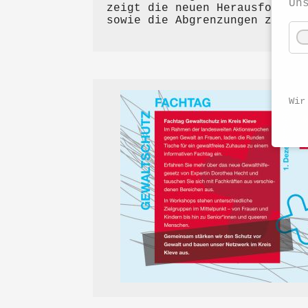
Un
zeigt die neuen Herausforderu
sowie die Abgrenzungen zu Lan
Wir